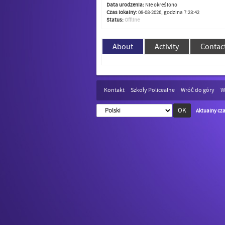
Data urodzenia:
Nie określono
Czas lokalny:
08-08-2026, godzina 7:23:42
Status:
Offline
About
Activity
Contac
Kontakt
Szkoły Policealne
Wróć do góry
W
Aktualny cza