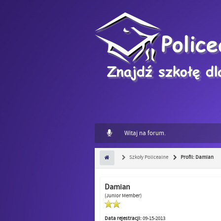
Witaj na forum.
Szkoły Policealne
Profil: Damian
Damian
(Junior Member)
Data rejestracji:
09-15-2013