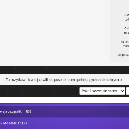
Ost
tyd
Ost
mie
Ostat
mies
Od pocz
Ten użytkownik w tej chwili nie posiada ocen spełniających podane kryteria.
ersja bez grafiki
RSS
s:
08-09-2026, 9:13:43