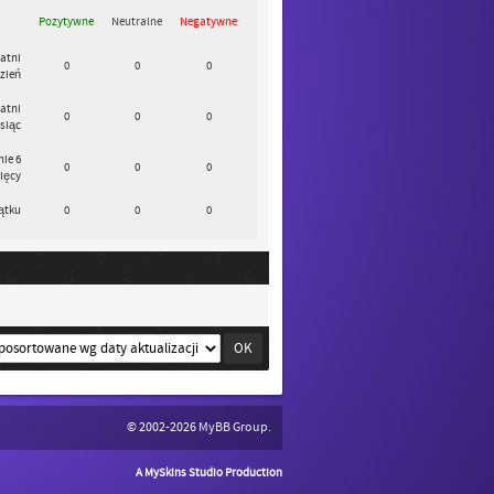
Pozytywne
Neutralne
Negatywne
atni
0
0
0
zień
atni
0
0
0
siąc
nie 6
0
0
0
ięcy
ątku
0
0
0
© 2002-2026
MyBB Group
.
A MySkins Studio Production