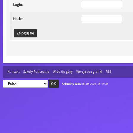
Login:
Hasło:
Kontakt
Szkoły Policealne
Wróć do góry
Wersja bez grafiki
RSS
Aktualny czas:
08-06-2026, 16:46:34